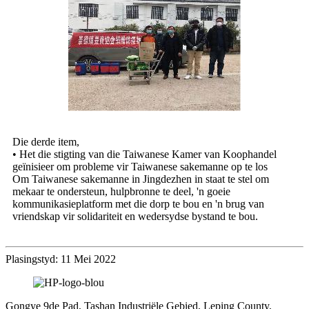
Die derde item,
• Het die stigting van die Taiwanese Kamer van Koophandel
geïnisieer om probleme vir Taiwanese sakemanne op te los
Om Taiwanese sakemanne in Jingdezhen in staat te stel om
mekaar te ondersteun, hulpbronne te deel, 'n goeie
kommunikasieplatform met die dorp te bou en 'n brug van
vriendskap vir solidariteit en wedersydse bystand te bou.
Plasingstyd: 11 Mei 2022
Gongye 9de Pad, Tashan Industriële Gebied, Leping County,