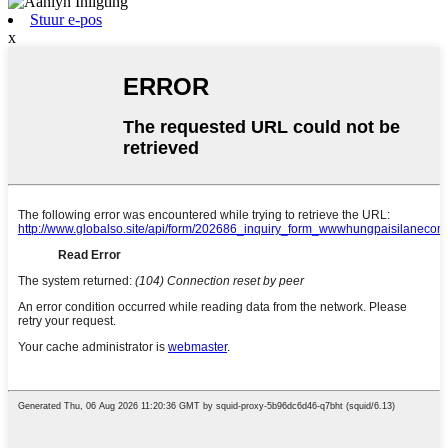
Stuur e-pos
x