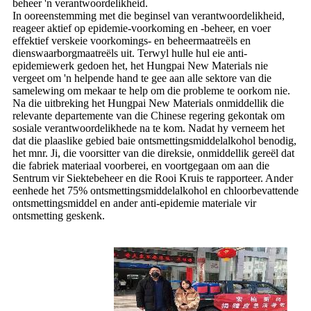
beheer 'n verantwoordelikheid.
In ooreenstemming met die beginsel van verantwoordelikheid,
reageer aktief op epidemie-voorkoming en -beheer, en voer
effektief verskeie voorkomings- en beheermaatreëls en
dienswaarborgmaatreëls uit. Terwyl hulle hul eie anti-
epidemiewerk gedoen het, het Hungpai New Materials nie
vergeet om 'n helpende hand te gee aan alle sektore van die
samelewing om mekaar te help om die probleme te oorkom nie.
Na die uitbreking het Hungpai New Materials onmiddellik die
relevante departemente van die Chinese regering gekontak om
sosiale verantwoordelikhede na te kom. Nadat hy verneem het
dat die plaaslike gebied baie ontsmettingsmiddelalkohol benodig,
het mnr. Ji, die voorsitter van die direksie, onmiddellik gereël dat
die fabriek materiaal voorberei, en voortgegaan om aan die
Sentrum vir Siektebeheer en die Rooi Kruis te rapporteer. Ander
eenhede het 75% ontsmettingsmiddelalkohol en chloorbevattende
ontsmettingsmiddel en ander anti-epidemie materiale vir
ontsmetting geskenk.