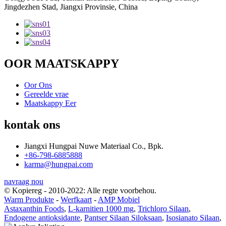
Jingdezhen Stad, Jiangxi Provinsie, China
OOR MAATSKAPPY
Oor Ons
Gereelde vrae
Maatskappy Eer
kontak ons
Jiangxi Hungpai Nuwe Materiaal Co., Bpk.
+86-798-6885888
karma@hungpai.com
navraag nou
© Kopiereg - 2010-2022: Alle regte voorbehou.
Warm Produkte
-
Werfkaart
-
AMP Mobiel
Astaxanthin Foods
,
L-karnitien 1000 mg
,
Trichloro Silaan
,
Endogene antioksidante
,
Pantser Silaan Siloksaan
,
Isosianato Silaan
,