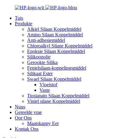
Tuis
Produkte
Alkiel Silaan Koppelmiddel
Amino Silaan Koppelmiddel
Anti-adhesiemiddel
Chloroalkyl Silane Koppelmiddel
Epoksie Silaan Koppelmiddel
Silikoonolie
Gerookte Silika
Fenielsilaan-koppelingsmiddel
Silikaat Ester
Swael Silaan Koppelmiddel
Vloeistof
Vaste
Tiosianato Silaan Koppelmiddel
Viniel silane Koppelmiddel
Nuus
Gereelde vrae
Oor Ons
Maatskappy Eer
Kontak Ons