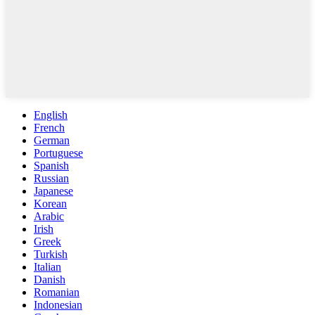
English
French
German
Portuguese
Spanish
Russian
Japanese
Korean
Arabic
Irish
Greek
Turkish
Italian
Danish
Romanian
Indonesian